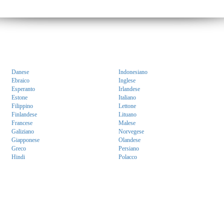
Danese
Indonesiano
Ebraico
Inglese
Esperanto
Irlandese
Estone
Italiano
Filippino
Lettone
Finlandese
Lituano
Francese
Malese
Galiziano
Norvegese
Giapponese
Olandese
Greco
Persiano
Hindi
Polacco
xt, word, dictionary, Da tradurre tutte le lingue avete bisogno. Inglese traduzione russa di testo. Traduttore strum