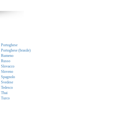
Portoghese
Portoghese (brasile)
Rumeno
Russo
Slovacco
Sloveno
Spagnolo
Svedese
Tedesco
Thai
Turco
enti. Traduzioni per ogni scopo.