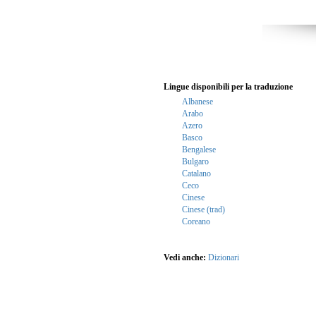
Lingue disponibili per la traduzione
Albanese
Arabo
Azero
Basco
Bengalese
Bulgaro
Catalano
Ceco
Cinese
Cinese (trad)
Coreano
Vedi anche:
Dizionari
translator, translation, translate, Online, language, te