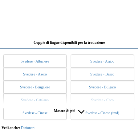
Coppie di lingue disponibili per la traduzione
Svedese - Albanese
Svedese - Arabo
Svedese - Azero
Svedese - Basco
Svedese - Bengalese
Svedese - Bulgaro
Svedese - Catalano
Svedese - Ceco
Mostra di più
Svedese - Cinese
Svedese - Cinese (trad)
Svedese - Coreano
Svedese - Danese
Svedese - Ebraico
Svedese - Esperanto
Vedi anche:
Dizionari