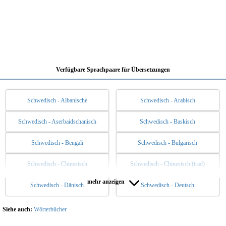
Verfügbare Sprachpaare für Übersetzungen
Schwedisch - Albanische
Schwedisch - Arabisch
Schwedisch - Aserbaidschanisch
Schwedisch - Baskisch
Schwedisch - Bengali
Schwedisch - Bulgarisch
Schwedisch - Chinesisch
Schwedisch - Chinesisch (trad)
mehr anzeigen
Schwedisch - Dänisch
Schwedisch - Deutsch
Schwedisch - Englisch
Schwedisch - Esperanto
Schwedisch - Estnische
Schwedisch - Finnisch
Siehe auch:
Wörterbücher