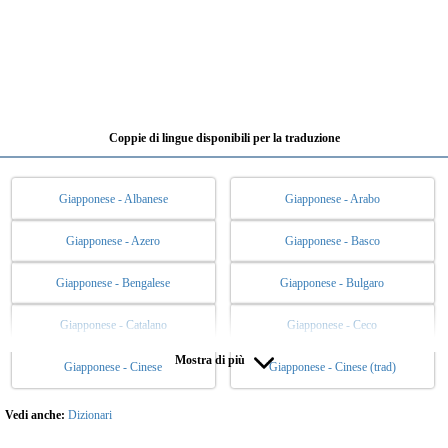
Coppie di lingue disponibili per la traduzione
Giapponese - Albanese
Giapponese - Arabo
Giapponese - Azero
Giapponese - Basco
Giapponese - Bengalese
Giapponese - Bulgaro
Giapponese - Catalano
Giapponese - Ceco
Mostra di più
Giapponese - Cinese
Giapponese - Cinese (trad)
Giapponese - Coreano
Giapponese - Danese
Giapponese - Ebraico
Giapponese - Esperanto
Vedi anche:
Dizionari