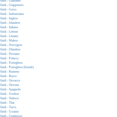
Hindi - Galiziano
Hindi - Giapponese
Hindi - Greco
Hindi - Indonesiano
Hindi - Inglese
Hindi - Irlandese
Hindi - Italiano
Hindi - Lettone
Hindi - Lituano
Hindi - Malese
Hindi - Norvegese
Hindi - Olandese
Hindi - Persiano
Hindi - Polacco
Hindi - Portoghese
Hindi - Portoghese (brasile)
Hindi - Rumeno
Hindi - Russo
Hindi - Slovacco
Hindi - Sloveno
Hindi - Spagnolo
Hindi - Svedese
Hindi - Tedesco
Hindi - Thai
Hindi - Turco
Hindi - Ucraino
Hindi - Ungherese