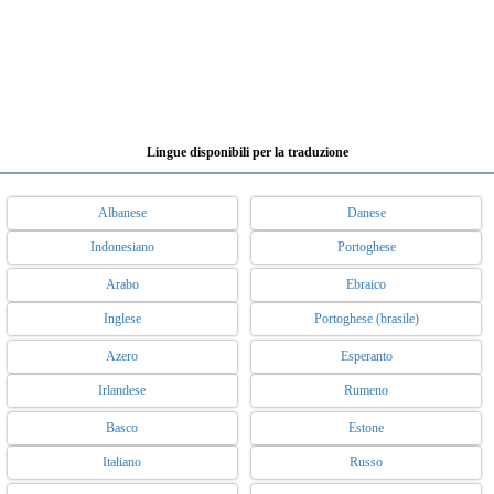
Lingue disponibili per la traduzione
Albanese
Danese
Indonesiano
Portoghese
Arabo
Ebraico
Inglese
Portoghese (brasile)
Azero
Esperanto
Irlandese
Rumeno
Basco
Estone
Italiano
Russo