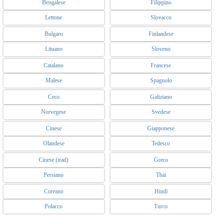
Bengalese
Filippino
Lettone
Slovacco
Bulgaro
Finlandese
Lituano
Sloveno
Catalano
Francese
Malese
Spagnolo
Ceco
Galiziano
Norvegese
Svedese
Cinese
Giapponese
Olandese
Tedesco
Cinese (trad)
Greco
Persiano
Thai
Coreano
Hindi
Polacco
Turco