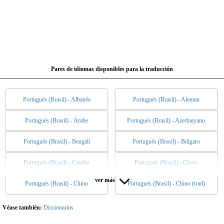
Pares de idiomas disponibles para la traducción
Portugués (Brasil) - Albanés
Portugués (Brasil) - Aleman
Portugués (Brasil) - Árabe
Portugués (Brasil) - Azerbaiyano
Portugués (Brasil) - Bengalí
Portugués (Brasil) - Búlgaro
Portugués (Brasil) - Catalán
Portugués (Brasil) - Checo
ver más
Portugués (Brasil) - Chino
Portugués (Brasil) - Chino (trad)
Portugués (Brasil) - Danés
Portugués (Brasil) - Eslovaco
Portugués (Brasil) - Esloveno
Portugués (Brasil) - Español
Véase también:
Diccionarios