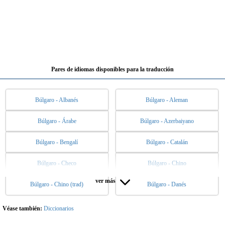
Pares de idiomas disponibles para la traducción
Búlgaro - Albanés
Búlgaro - Aleman
Búlgaro - Árabe
Búlgaro - Azerbaiyano
Búlgaro - Bengalí
Búlgaro - Catalán
Búlgaro - Checo
Búlgaro - Chino
ver más
Búlgaro - Chino (trad)
Búlgaro - Danés
Búlgaro - Eslovaco
Búlgaro - Esloveno
Búlgaro - Español
Búlgaro - Esperanto
Véase también:
Diccionarios