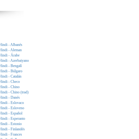
Hindi - Albanés
Hindi - Aleman
Hindi - Árabe
Hindi - Azerbaiyano
Hindi - Bengalí
Hindi - Búlgaro
Hindi - Catalán
Hindi - Checo
Hindi - Chino
Hindi - Chino (trad)
Hindi - Danés
Hindi - Eslovaco
Hindi - Esloveno
Hindi - Español
Hindi - Esperanto
Hindi - Estonio
Hindi - Finlandés
Hindi - Frances