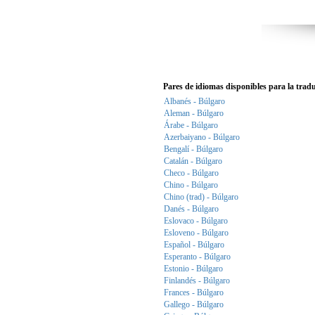
Pares de idiomas disponibles para la trad
Albanés - Búlgaro
Aleman - Búlgaro
Árabe - Búlgaro
Azerbaiyano - Búlgaro
Bengalí - Búlgaro
Catalán - Búlgaro
Checo - Búlgaro
Chino - Búlgaro
Chino (trad) - Búlgaro
Danés - Búlgaro
Eslovaco - Búlgaro
Esloveno - Búlgaro
Español - Búlgaro
Esperanto - Búlgaro
Estonio - Búlgaro
Finlandés - Búlgaro
Frances - Búlgaro
Gallego - Búlgaro