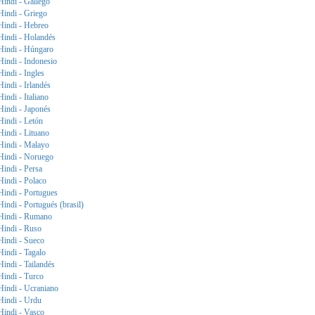
Hindi - Gallego
Hindi - Griego
Hindi - Hebreo
Hindi - Holandés
Hindi - Húngaro
Hindi - Indonesio
Hindi - Ingles
Hindi - Irlandés
Hindi - Italiano
Hindi - Japonés
Hindi - Letón
Hindi - Lituano
Hindi - Malayo
Hindi - Noruego
Hindi - Persa
Hindi - Polaco
Hindi - Portugues
Hindi - Portugués (brasil)
Hindi - Rumano
Hindi - Ruso
Hindi - Sueco
Hindi - Tagalo
Hindi - Tailandés
Hindi - Turco
Hindi - Ucraniano
Hindi - Urdu
Hindi - Vasco