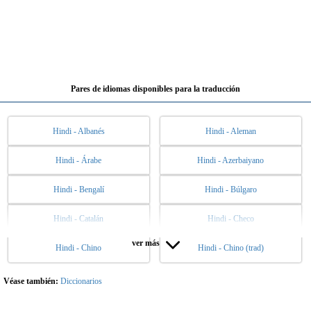
Pares de idiomas disponibles para la traducción
Hindi - Albanés
Hindi - Aleman
Hindi - Árabe
Hindi - Azerbaiyano
Hindi - Bengalí
Hindi - Búlgaro
Hindi - Catalán
Hindi - Checo
ver más
Hindi - Chino
Hindi - Chino (trad)
Hindi - Danés
Hindi - Eslovaco
Hindi - Esloveno
Hindi - Español
Véase también:
Diccionarios
Hindi - Esperanto
Hindi - Estonio