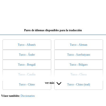
Pares de idiomas disponibles para la traducción
Turco - Albanés
Turco - Aleman
Turco - Árabe
Turco - Azerbaiyano
Turco - Bengalí
Turco - Búlgaro
Turco - Catalán
Turco - Checo
ver más
Turco - Chino
Turco - Chino (trad)
Turco - Danés
Turco - Eslovaco
Turco - Esloveno
Turco - Español
Véase también:
Diccionarios
Turco - Esperanto
Turco - Estonio