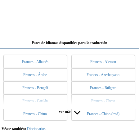
Pares de idiomas disponibles para la traducción
Frances - Albanés
Frances - Aleman
Frances - Árabe
Frances - Azerbaiyano
Frances - Bengalí
Frances - Búlgaro
Frances - Catalán
Frances - Checo
ver más
Frances - Chino
Frances - Chino (trad)
Frances - Danés
Frances - Eslovaco
Frances - Esloveno
Frances - Español
Véase también:
Diccionarios