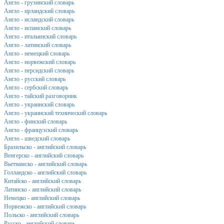
Англо - грузинский словарь
Англо - ирландский словарь
Англо - исландский словарь
Англо - испанский словарь
Англо - итальянский словарь
Англо - латинский словарь
Англо - немецкий словарь
Англо - норвежский словарь
Англо - персидский словарь
Англо - русский словарь
Англо - сербский словарь
Англо - тайский разговорник
Англо - украинский словарь
Англо - украинский технический словарь
Англо - финский словарь
Англо - французский словарь
Англо - шведский словарь
Бразильско - английский словарь
Венгерско - английский словарь
Вьетнамско - английский словарь
Голландско - английский словарь
Китайско - английский словарь
Латинско - английский словарь
Немецко - английский словарь
Норвежско - английский словарь
Польско - английский словарь
Русско - английский словарь