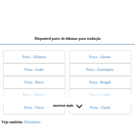
Disponível pares de idiomas para tradução
Persa - Albanesa
Persa - Alemao
Persa - Arabe
Persa - Azerbaijano
Persa - Basco
Persa - Bengali
Persa - Búlgaro
Persa - Catalão
mostrar mais
Persa - Checo
Persa - Chinês
Persa - Chinês (trad)
Persa - Coreano
Persa - Dinamarquês
Persa - Eslovaco
Veja também:
Dicionários
Persa - Esloveno
Persa - Espanhol