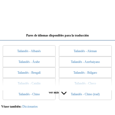
Pares de idiomas disponibles para la traducción
Tailandés - Albanés
Tailandés - Aleman
Tailandés - Árabe
Tailandés - Azerbaiyano
Tailandés - Bengalí
Tailandés - Búlgaro
Tailandés - Catalán
Tailandés - Checo
ver más
Tailandés - Chino
Tailandés - Chino (trad)
Tailandés - Danés
Tailandés - Eslovaco
Tailandés - Esloveno
Tailandés - Español
Véase también:
Diccionarios