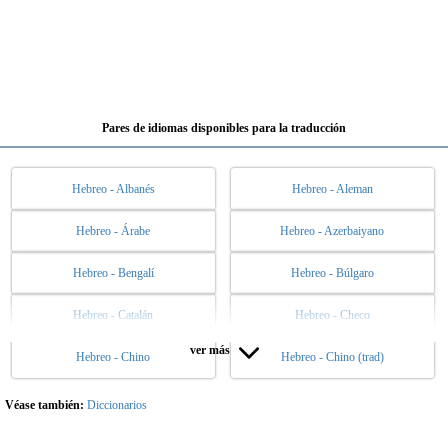
Pares de idiomas disponibles para la traducción
Hebreo - Albanés
Hebreo - Aleman
Hebreo - Árabe
Hebreo - Azerbaiyano
Hebreo - Bengalí
Hebreo - Búlgaro
Hebreo - Catalán
Hebreo - Checo
ver más
Hebreo - Chino
Hebreo - Chino (trad)
Hebreo - Danés
Hebreo - Eslovaco
Hebreo - Esloveno
Hebreo - Español
Véase también:
Diccionarios
Hebreo - Esperanto
Hebreo - Estonio