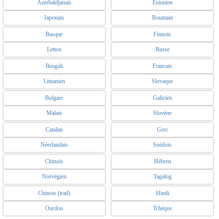
Azerbaïdjanais
Estonien
Japonais
Roumain
Basque
Finnois
Letton
Russe
Bengali
Francais
Lituanien
Slovaque
Bulgare
Galicien
Malais
Slovène
Catalan
Grec
Néerlandais
Suédois
Chinois
Hébreu
Norvégien
Tagalog
Chinois (trad)
Hindi
Ourdou
Tchèque