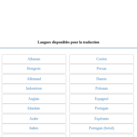
Langues disponibles pour la traduction
Albanais
Coréen
Hongrois
Persan
Allemand
Danois
Indonésien
Polonais
Anglais
Espagnol
Irlandais
Portugais
Arabe
Espéranto
Italien
Portugais (brésil)