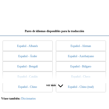
Pares de idiomas disponibles para la traducción
Español - Albanés
Español - Aleman
Español - Árabe
Español - Azerbaiyano
Español - Bengalí
Español - Búlgaro
Español - Catalán
Español - Checo
ver más
Español - Chino
Español - Chino (trad)
Español - Danés
Español - Eslovaco
Español - Esloveno
Español - Esperanto
Véase también:
Diccionarios
Español - Estonio
Español - Finlandés