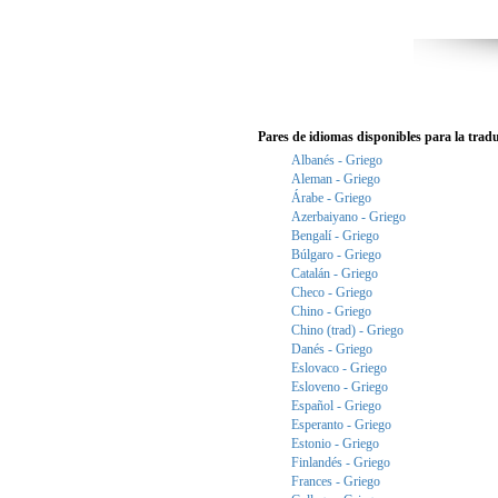
Pares de idiomas disponibles para la trad
Albanés - Griego
Aleman - Griego
Árabe - Griego
Azerbaiyano - Griego
Bengalí - Griego
Búlgaro - Griego
Catalán - Griego
Checo - Griego
Chino - Griego
Chino (trad) - Griego
Danés - Griego
Eslovaco - Griego
Esloveno - Griego
Español - Griego
Esperanto - Griego
Estonio - Griego
Finlandés - Griego
Frances - Griego