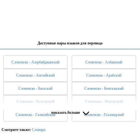
Доступные пары языков для перевода
Словенско - Азербайджанский
Словенско - Албанский
Словенско - Английский
Словенско - Арабский
Словенско - Баскский
Словенско - Бенгальский
Словенско - Болгарский
Словенско - Венгерский
показать больше
Словенско - Галисийский
Словенско - Голландский
Словенско - Греческий
Словенско - Датский
Словенско - Иврит
Словенско - Индонезийский
Смотрите также:
Словари