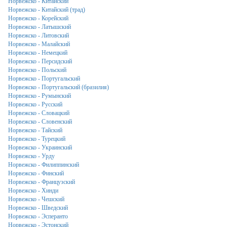
Норвежско - Китайский
Норвежско - Китайский (трад)
Норвежско - Корейский
Норвежско - Латышский
Норвежско - Литовский
Норвежско - Малайский
Норвежско - Немецкий
Норвежско - Персидский
Норвежско - Польский
Норвежско - Португальский
Норвежско - Португальский (бразилия)
Норвежско - Румынский
Норвежско - Русский
Норвежско - Словацкий
Норвежско - Словенский
Норвежско - Тайский
Норвежско - Турецкий
Норвежско - Украинский
Норвежско - Урду
Норвежско - Филиппинский
Норвежско - Финский
Норвежско - Французский
Норвежско - Хинди
Норвежско - Чешский
Норвежско - Шведский
Норвежско - Эсперанто
Норвежско - Эстонский