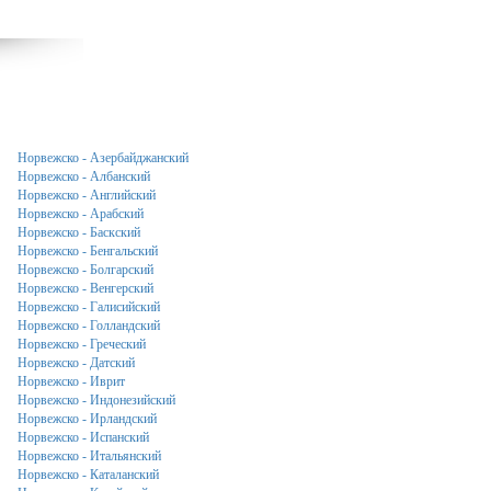
Норвежско - Азербайджанский
Норвежско - Албанский
Норвежско - Английский
Норвежско - Арабский
Норвежско - Баскский
Норвежско - Бенгальский
Норвежско - Болгарский
Норвежско - Венгерский
Норвежско - Галисийский
Норвежско - Голландский
Норвежско - Греческий
Норвежско - Датский
Норвежско - Иврит
Норвежско - Индонезийский
Норвежско - Ирландский
Норвежско - Испанский
Норвежско - Итальянский
Норвежско - Каталанский