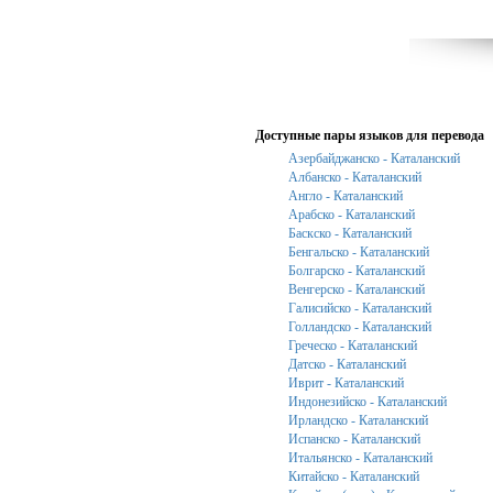
Доступные пары языков для перевода
Азербайджанско - Каталанский
Албанско - Каталанский
Англо - Каталанский
Арабско - Каталанский
Баскско - Каталанский
Бенгальско - Каталанский
Болгарско - Каталанский
Венгерско - Каталанский
Галисийско - Каталанский
Голландско - Каталанский
Греческо - Каталанский
Датско - Каталанский
Иврит - Каталанский
Индонезийско - Каталанский
Ирландско - Каталанский
Испанско - Каталанский
Итальянско - Каталанский
Китайско - Каталанский