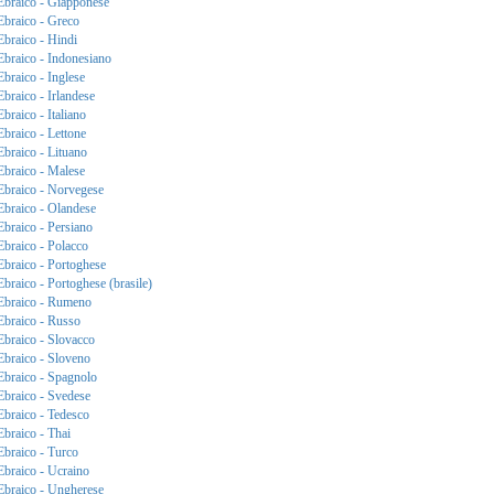
Ebraico - Giapponese
Ebraico - Greco
Ebraico - Hindi
Ebraico - Indonesiano
Ebraico - Inglese
Ebraico - Irlandese
Ebraico - Italiano
Ebraico - Lettone
Ebraico - Lituano
Ebraico - Malese
Ebraico - Norvegese
Ebraico - Olandese
Ebraico - Persiano
Ebraico - Polacco
Ebraico - Portoghese
Ebraico - Portoghese (brasile)
Ebraico - Rumeno
Ebraico - Russo
Ebraico - Slovacco
Ebraico - Sloveno
Ebraico - Spagnolo
Ebraico - Svedese
Ebraico - Tedesco
Ebraico - Thai
Ebraico - Turco
Ebraico - Ucraino
Ebraico - Ungherese