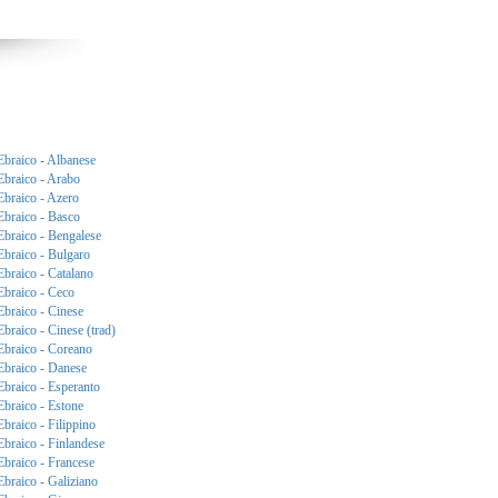
Ebraico - Albanese
Ebraico - Arabo
Ebraico - Azero
Ebraico - Basco
Ebraico - Bengalese
Ebraico - Bulgaro
Ebraico - Catalano
Ebraico - Ceco
Ebraico - Cinese
Ebraico - Cinese (trad)
Ebraico - Coreano
Ebraico - Danese
Ebraico - Esperanto
Ebraico - Estone
Ebraico - Filippino
Ebraico - Finlandese
Ebraico - Francese
Ebraico - Galiziano