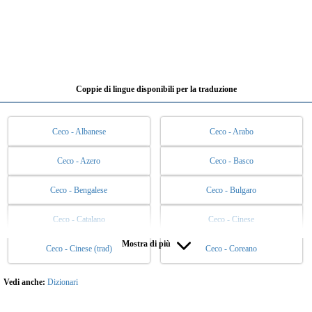
Coppie di lingue disponibili per la traduzione
Ceco - Albanese
Ceco - Arabo
Ceco - Azero
Ceco - Basco
Ceco - Bengalese
Ceco - Bulgaro
Ceco - Catalano
Ceco - Cinese
Mostra di più
Ceco - Cinese (trad)
Ceco - Coreano
Ceco - Danese
Ceco - Ebraico
Ceco - Esperanto
Ceco - Estone
Vedi anche:
Dizionari
Ceco - Filippino
Ceco - Finlandese