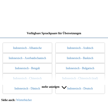
Verfügbare Sprachpaare für Übersetzungen
Indonesisch - Albanische
Indonesisch - Arabisch
Indonesisch - Aserbaidschanisch
Indonesisch - Baskisch
Indonesisch - Bengali
Indonesisch - Bulgarisch
Indonesisch - Chinesisch
Indonesisch - Chinesisch (trad)
mehr anzeigen
Indonesisch - Dänisch
Indonesisch - Deutsch
Indonesisch - Englisch
Indonesisch - Esperanto
Indonesisch - Estnische
Indonesisch - Finnisch
Siehe auch:
Wörterbücher